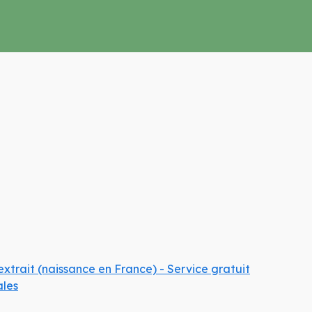
LANGÉ (37460)
xtrait (naissance en France) - Service gratuit
ales