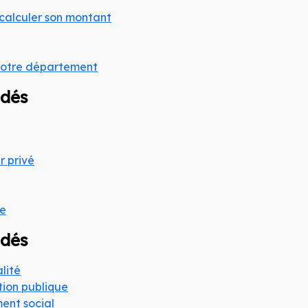
 calculer son montant
 votre département
ndés
r privé
ue
ndés
lité
ction publique
ent social