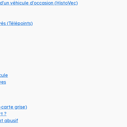
d'un véhicule d'occasion (HistoVec)
vés (Télépoints)
cule
ves
-carte grise)
rt ?
t abusif